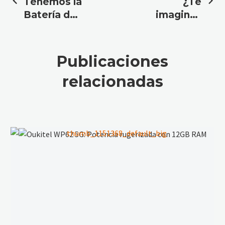
Tenemos la
¿Te
Batería de
imaginas
Móvil más
una Batería
Grande del
de
Mundo
22000mAh?
Publicaciones
Es Real.
relacionadas