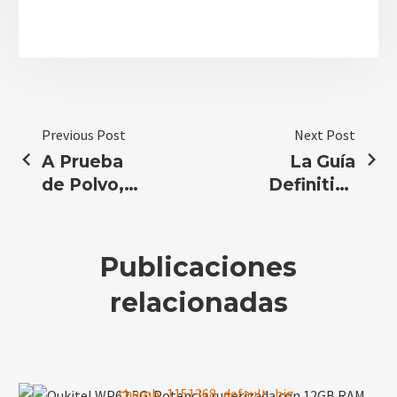
Previous Post
Next Post
A Prueba
La Guía
de Polvo,
Definitiva
Cemento y
de móviles
Caídas: El
sumergibles
móvil para
(Y los que
Publicaciones
la
no lo son)
relacionadas
construcción