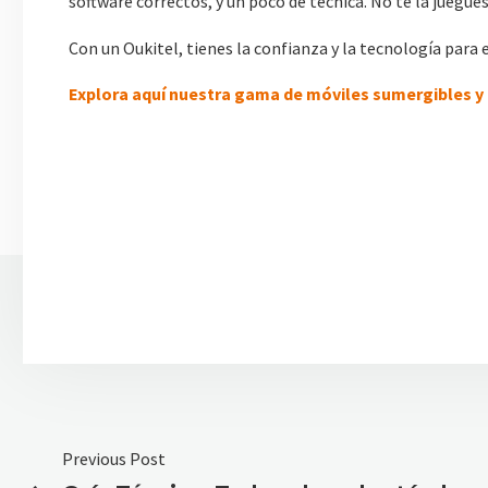
software correctos, y un poco de técnica. No te la juegu
Con un Oukitel, tienes la confianza y la tecnología para 
Explora aquí nuestra gama de móviles sumergibles y 
Previous Post