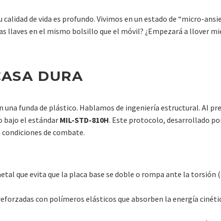
u calidad de vida es profundo. Vivimos en un estado de “micro-ans
as llaves en el mismo bolsillo que el móvil? ¿Empezará a llover mi
CASA DURA
una funda de plástico. Hablamos de ingeniería estructural. Al p
o bajo el estándar
MIL-STD-810H
. Este protocolo, desarrollado p
 a condiciones de combate.
etal que evita que la placa base se doble o rompa ante la torsión 
eforzadas con polímeros elásticos que absorben la energía cinétic