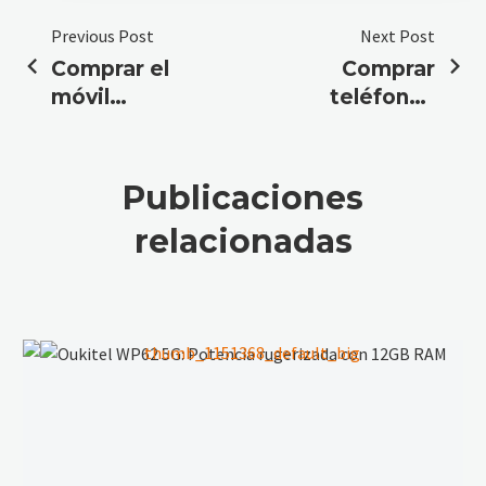
Previous Post
Next Post
Comprar el
Comprar
móvil
teléfonos
resistente
Android
del
rugerizados
momento
Publicaciones
relacionadas