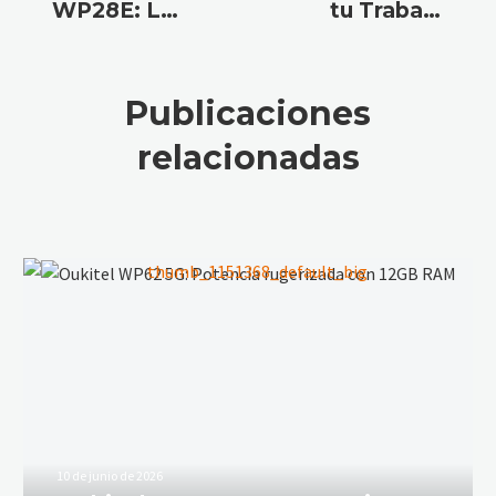
WP28E: La
tu Trabajo
Solución
en
Robusta y
Transporte:
Económica
Descubre la
Publicaciones
para
Durabilidad
relacionadas
Profesionales
y Potencia
y
de la Tablet
Aventureros
Rugerizada
Oukitel RT3
10 de junio de 2026