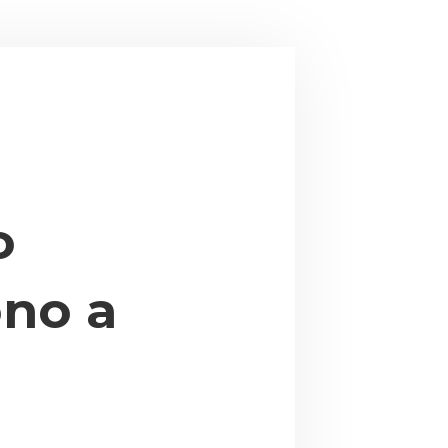
o
ono a