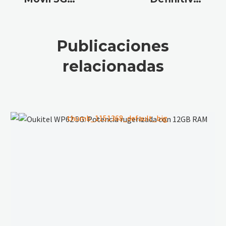
que lo
Cómo
Aguanta
Elegir el
Todo:
Mejor Móvil
Publicaciones
Oukitel
Rugerizado
relacionadas
RT10
en 2026