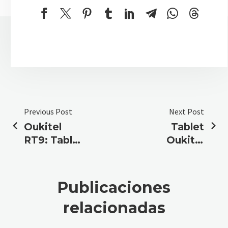
Previous Post
Next Post
Oukitel
Tablet
RT9: Tablet
Oukitel
resistente
RT6:
con 6GB
Robusta,
RAM y
potente y
Publicaciones
256GB
duradera
relacionadas