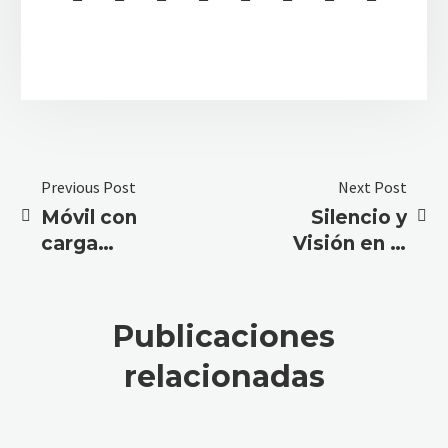
Previous Post
Next Post
Móvil con
Silencio y
carga
Visión en la
inversa: Tu
Oscuridad:
Teléfono es
El móvil
una Power
para caza y
Publicaciones
Bank
pesca del
relacionadas
Cazador
Moderno