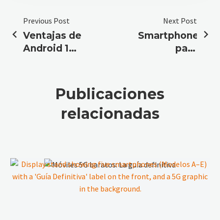
Previous Post
Next Post
Ventajas de
Smartphones
Android 16
para
en la serie
creadores
C de
de
Oukitel
contenido
Publicaciones
outdoor
relacionadas