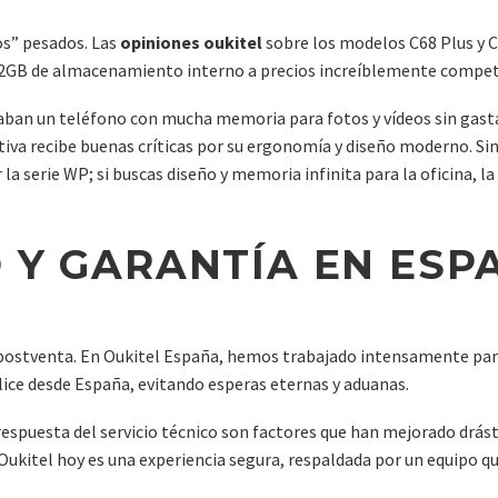
os” pesados. Las
opiniones oukitel
sobre los modelos C68 Plus y C
12GB de almacenamiento interno a precios increíblemente compet
ban un teléfono con mucha memoria para fotos y vídeos sin gastar 
ctiva recibe buenas críticas por su ergonomía y diseño moderno. Si
la serie WP; si buscas diseño y memoria infinita para la oficina, la
 Y GARANTÍA EN ESP
o postventa. En Oukitel España, hemos trabajado intensamente para
alice desde España, evitando esperas eternas y aduanas.
e respuesta del servicio técnico son factores que han mejorado drá
ukitel hoy es una experiencia segura, respaldada por un equipo qu