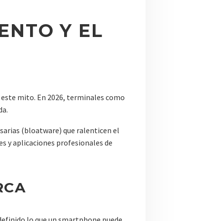
ENTO Y EL
este mito. En 2026, terminales como
da.
sarias (bloatware) que ralenticen el
es y aplicaciones profesionales de
RCA
definido lo que un smartphone puede