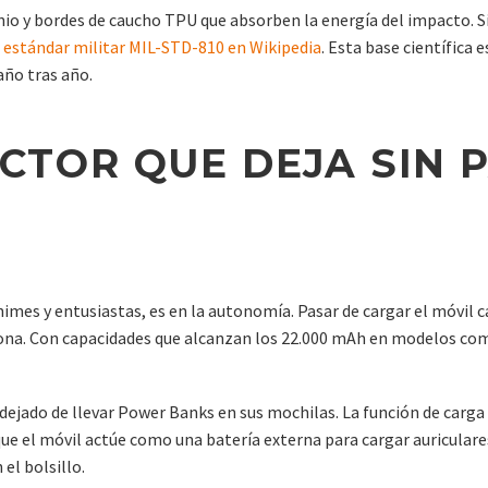
tanio y bordes de caucho TPU que absorben la energía del impacto. Si
l
estándar militar MIL-STD-810 en Wikipedia
. Esta base científica 
año tras año.
ACTOR QUE DEJA SIN 
imes y entusiastas, es en la autonomía. Pasar de cargar el móvil c
ersona. Con capacidades que alcanzan los 22.000 mAh en modelos c
jado de llevar Power Banks en sus mochilas. La función de carga i
que el móvil actúe como una batería externa para cargar auricular
el bolsillo.