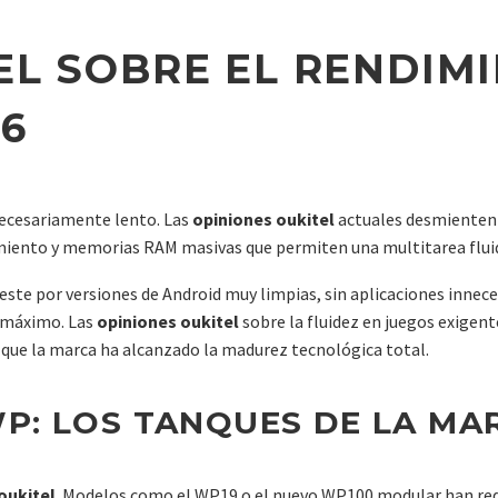
EL SOBRE EL RENDIMI
6
necesariamente lento. Las
opiniones oukitel
actuales desmienten 
imiento y memorias RAM masivas que permiten una multitarea flui
ste por versiones de Android muy limpias, sin aplicaciones innece
l máximo. Las
opiniones oukitel
sobre la fluidez en juegos exigent
que la marca ha alcanzado la madurez tecnológica total.
 WP: LOS TANQUES DE LA MA
oukitel
. Modelos como el WP19 o el nuevo WP100 modular han re