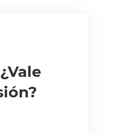
 ¿Vale
sión?