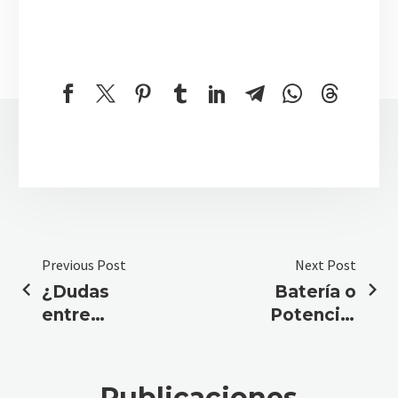
Previous Post
Next Post
¿Dudas
Batería o
entre
Potencia:
Oukitel y
Desglosamos
Blackview?
el Duelo
Analizamos
Oukitel vs
Publicaciones