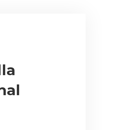
la
nal