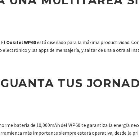
A UNA MULTITAREA S
 El
Oukitel WP60
está diseñado para la máxima productividad. Co
o electrónico y las apps de mensajería, y saltar de una a otra al ins
AGUANTA TUS JORNAD
norme batería de 10,000mAh del WP60 te garantiza la energía nece
u herramienta más importante siempre estará operativa, desde la p