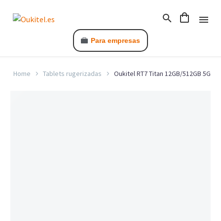
Para empresas
Home
Tablets rugerizadas
Oukitel RT7 Titan 12GB/512GB 5G
C