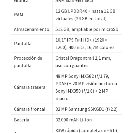
Gráfica
ARM Mali-G57 MC3
12 GB LPDDR4X + hasta 12 GB
RAM
virtuales (24 GB en total)
Almacenamiento
512 GB, ampliable por microSD
10,1″ IPS Full HD+ (1920 ×
Pantalla
1200), 400 nits, 16,7M colores
Protección de
Cristal Dragontrail 1,1 mm,
pantalla
uso con guantes
48 MP Sony IMX582 (f/1.79,
PDAF) + 20 MP visión nocturna
Cámara trasera
Sony IMX350 (f/1.8) + 2 MP
macro
Cámara frontal
32 MP Samsung S5KGD1 (f/2.2)
Batería
32.000 mAh Li-Ion
33W rápida (completa en ~6 h)