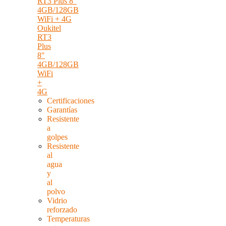
Oukitel
RT3
Plus
8″
4GB/128GB
WiFi
+
4G
Certificaciones
Garantías
Resistente
a
golpes
Resistente
al
agua
y
al
polvo
Vidrio
reforzado
Temperaturas