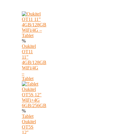
%
Oukitel
OT11
11”
4GB/128GB
WiFi/4G
–
Tablet
%
Tablet
Oukitel
OT5S
12″