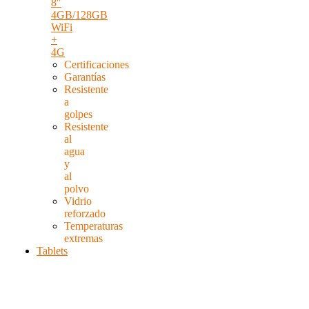
8″
4GB/128GB
WiFi
+
4G
Certificaciones
Garantías
Resistente
a
golpes
Resistente
al
agua
y
al
polvo
Vidrio
reforzado
Temperaturas
extremas
Tablets