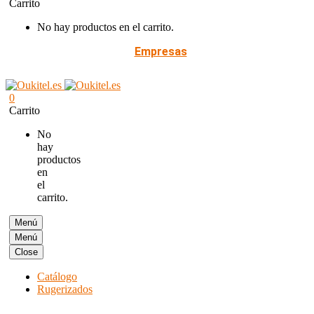
Carrito
No hay productos en el carrito.
Empresas
0
Carrito
No
hay
productos
en
el
carrito.
Menú
Menú
Close
Catálogo
Rugerizados