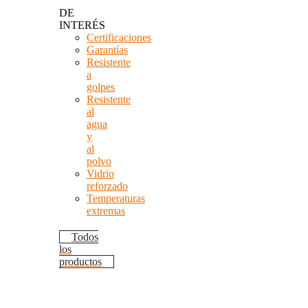
DE
INTERÉS
Certificaciones
Garantías
Resistente
a
golpes
Resistente
al
agua
y
al
polvo
Vidrio
reforzado
Temperaturas
extremas
Todos
los
productos