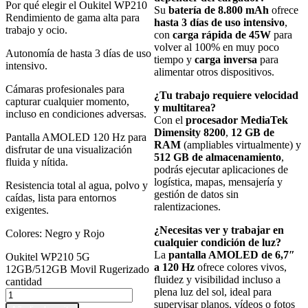
Por qué elegir el Oukitel WP210
Su
batería de 8.800 mAh
ofrece
Rendimiento de gama alta para
hasta 3 días de uso intensivo
,
trabajo y ocio.
con
carga rápida de 45W
para
volver al 100% en muy poco
Autonomía de hasta 3 días de uso
tiempo y
carga inversa
para
intensivo.
alimentar otros dispositivos.
Cámaras profesionales para
¿Tu trabajo requiere velocidad
capturar cualquier momento,
y multitarea?
incluso en condiciones adversas.
Con el
procesador MediaTek
Dimensity 8200
,
12 GB de
Pantalla AMOLED 120 Hz para
RAM
(ampliables virtualmente) y
disfrutar de una visualización
512 GB de almacenamiento
,
fluida y nítida.
podrás ejecutar aplicaciones de
logística, mapas, mensajería y
Resistencia total al agua, polvo y
gestión de datos sin
caídas, lista para entornos
ralentizaciones.
exigentes.
¿Necesitas ver y trabajar en
Colores: Negro y Rojo
cualquier condición de luz?
La
pantalla AMOLED de 6,7″
Oukitel WP210 5G
a 120 Hz
ofrece colores vivos,
12GB/512GB Movil Rugerizado
fluidez y visibilidad incluso a
cantidad
plena luz del sol, ideal para
supervisar planos, vídeos o fotos