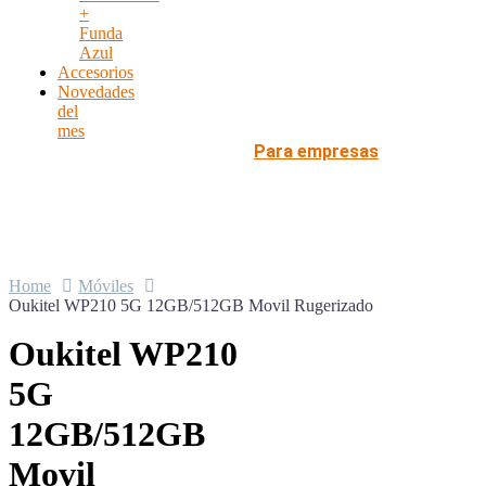
+
Funda
Azul
Accesorios
Novedades
del
mes
Para empresas
Home
Móviles
Oukitel WP210 5G 12GB/512GB Movil Rugerizado
Oukitel WP210
5G
12GB/512GB
Movil