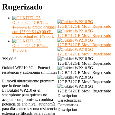
Rugerizado
Oukitel G5 4GB/12...
175,00
€
El precio original
era: 175,00 €.
149,00
€
El
precio actual es: 149,00 €.
Oukitel G5 4GB/64...
145,00
€
399,00
€
Oukitel WP210 5G – Potencia,
resistencia y autonomía sin límites
El movil ultraresistente premium
que lo tiene todo
El Oukitel WP210 es el
smartphone para quienes no
Descripción
aceptan compromisos: combina
Características
potencia de alto nivel, autonomía
Comentarios
para días enteros y una resistencia
Descripción
extrema certificada para aguantar