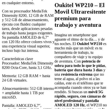
en cualquier entorno.
Oukitel WP210 – El
Movil Ultraresitente
Con su procesador MediaTek
Dimensity 8200, 12 GB de RAM
premium para
y 512 GB de almacenamiento,
trabajo y aventura
ejecuta con fluidez cualquier
tarea, desde aplicaciones pesadas
de trabajo hasta juegos exigentes.
Imagina un smartphone que
Su pantalla AMOLED de 6,7″
aguante el ritmo de tu día… y de
con 120 Hz ofrece colores vivos y
tus noches. El
Oukitel WP210
es
una experiencia visual superior,
mucho más que un móvil: es tu
incluso bajo luz intensa.
herramienta de trabajo, tu
compañero de viaje y tu equipo
Características clave
de aventura. Con
potencia de
Procesador: MediaTek Dimensity
sobra para todo lo que le pidas
,
8200 Octa-Core, hasta 3,1 GHz.
batería que dura hasta 3 días
y
una
resistencia extrema
que no
Memoria: 12 GB RAM + hasta
teme al agua, al polvo ni a las
24 GB virtuales.
caídas, este es el teléfono que te
acompaña cuando otros ya se han
Almacenamiento: 512 GB interno
rendido. Si buscas un
móvil 5G
+ ampliable hasta 1 TB por
rápido, seguro, con cámaras de
microSD.
nivel profesional y pantalla
AMOLED 120 Hz
, el WP210 no
Pantalla: AMOLED 6,7″,