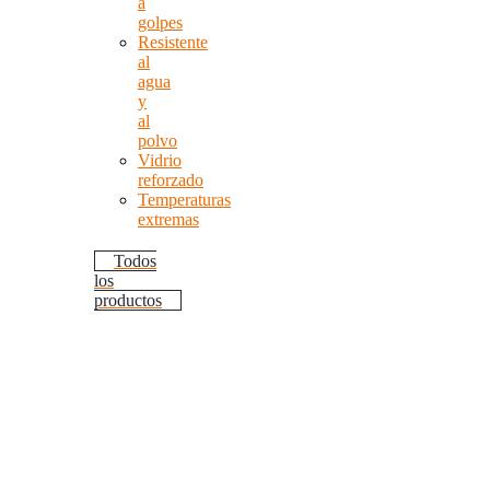
a
golpes
Resistente
al
agua
y
al
polvo
Vidrio
reforzado
Temperaturas
extremas
Todos
los
productos