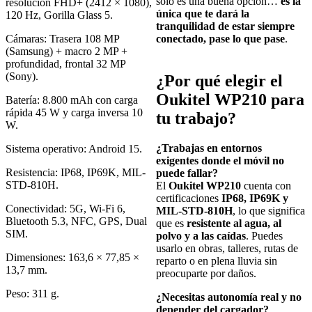
solo es una buena opción…
es la
resolución FHD+ (2412 × 1080),
única que te dará la
120 Hz, Gorilla Glass 5.
tranquilidad de estar siempre
Cámaras: Trasera 108 MP
conectado, pase lo que pase
.
(Samsung) + macro 2 MP +
profundidad, frontal 32 MP
(Sony).
¿Por qué elegir el
Oukitel WP210 para
Batería: 8.800 mAh con carga
rápida 45 W y carga inversa 10
tu trabajo?
W.
¿Trabajas en entornos
Sistema operativo: Android 15.
exigentes donde el móvil no
Resistencia: IP68, IP69K, MIL-
puede fallar?
STD-810H.
El
Oukitel WP210
cuenta con
certificaciones
IP68, IP69K y
Conectividad: 5G, Wi-Fi 6,
MIL-STD-810H
, lo que significa
Bluetooth 5.3, NFC, GPS, Dual
que es
resistente al agua, al
SIM.
polvo y a las caídas
. Puedes
usarlo en obras, talleres, rutas de
Dimensiones: 163,6 × 77,85 ×
reparto o en plena lluvia sin
13,7 mm.
preocuparte por daños.
Peso: 311 g.
¿Necesitas autonomía real y no
depender del cargador?