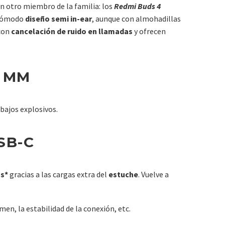
on otro miembro de la familia: los
Redmi Buds 4
 cómodo
diseño semi in-ear
, aunque con almohadillas
 con
cancelación de ruido en llamadas
y ofrecen
2 MM
 bajos explosivos.
SB-C
as*
gracias a las cargas extra del
estuche
. Vuelve a
en, la estabilidad de la conexión, etc.