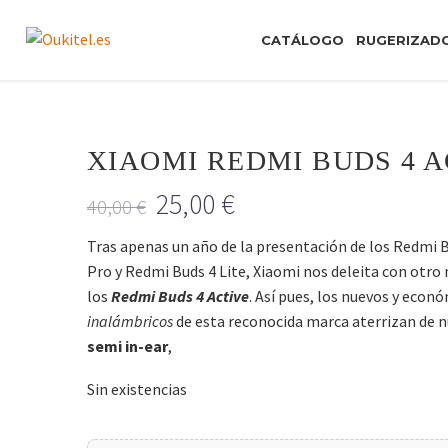
CATÁLOGO
RUGERIZAD
XIAOMI REDMI BUDS 4 A
25,00
€
40,00
€
Tras apenas un año de la presentación de los Redmi 
Pro y Redmi Buds 4 Lite, Xiaomi nos deleita con otro
los
Redmi Buds 4 Active
. Así pues, los nuevos y econ
inalámbricos
de esta reconocida marca aterrizan de
semi in-ear
,
Sin existencias