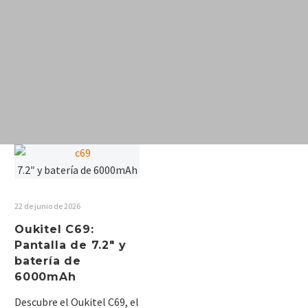
ÚLTIMAS
NOVEDADES DEL
MES DE OUKITEL
22 de junio de 2026
Oukitel C69:
ENTÉRATE ACA DE LAS ÚLTIMAS
Pantalla de 7.2″ y
NOVEDADES DEL MES DE OUKITEL.
batería de
CONOCE LOS NUEVOS LANZAMIENTOS,
6000mAh
LAS OFERTAS DEL MES Y TODAS LAS
NOTICIAS DE LA MARCA.
Descubre el Oukitel C69, el