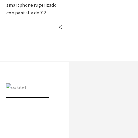
smartphone rugerizado
con pantalla de 7.2
pulgadas y batería de
6000mAh. Resistente,
autónomo y perfecto para
exteriores.