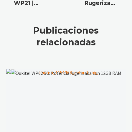
WP21 |
Rugerizado
Doble
que lo
Pantalla,
Tiene
Potencia y
Todo:
Publicaciones
Resistencia
Oukitel
relacionadas
WP21