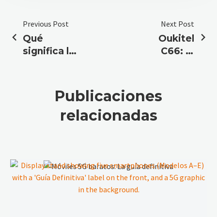
Previous Post
Next Post
Qué
Oukitel
significa la
C66: El
certificación
equilibrio
IP69K
perfecto en
avanzada
120Hz
Publicaciones
relacionadas