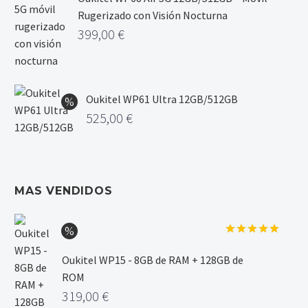
Rugerizado con Visión Nocturna
399,00
€
Oukitel WP61 Ultra 12GB/512GB
525,00
€
MAS VENDIDOS
Valorado
con
5.00
Oukitel WP15 - 8GB de RAM + 128GB de
de 5
ROM
319,00
€