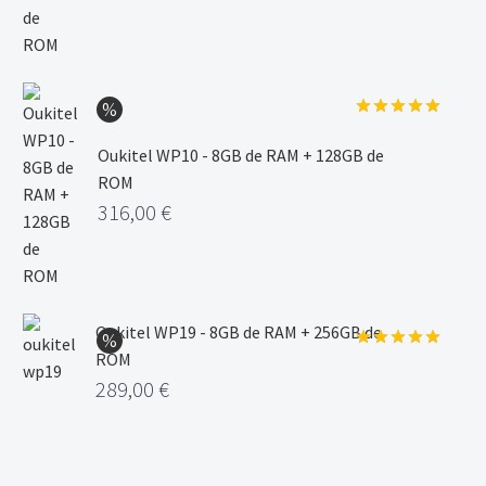
Valorado
con
5.00
Oukitel WP10 - 8GB de RAM + 128GB de
de 5
ROM
316,00
€
Oukitel WP19 - 8GB de RAM + 256GB de
ROM
Valorado
con
5.00
289,00
€
de 5