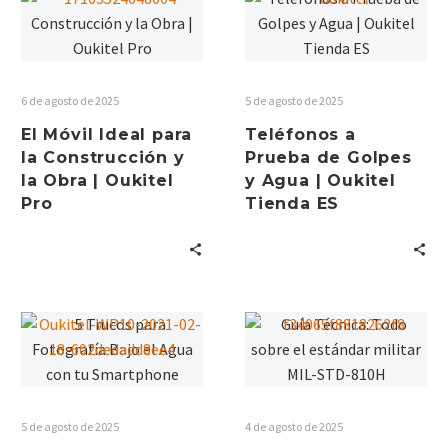
ÚLTIMAS
NOVEDADES DEL
MES DE OUKITEL
6 de agosto de 2025
5 de agosto de 2025
ENTÉRATE ACA DE LAS ÚLTIMAS
El Móvil Ideal para
Teléfonos a
NOVEDADES DEL MES DE OUKITEL.
la Construcción y
Prueba de Golpes
CONOCE LOS NUEVOS LANZAMIENTOS,
la Obra | Oukitel
y Agua | Oukitel
LAS OFERTAS DEL MES Y TODAS LAS
NOTICIAS DE LA MARCA.
Pro
Tienda ES
5 de agosto de 2025
4 de agosto de 2025