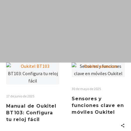
ÚLTIMAS
NOVEDADES DEL
MES DE OUKITEL
30 de mayo de 2025
17 de junio de 2025
Sensores y
ENTÉRATE ACA DE LAS ÚLTIMAS
funciones clave en
Manual de Oukitel
NOVEDADES DEL MES DE OUKITEL.
móviles Oukitel
BT103: Configura
CONOCE LOS NUEVOS LANZAMIENTOS,
tu reloj fácil
LAS OFERTAS DEL MES Y TODAS LAS
NOTICIAS DE LA MARCA.