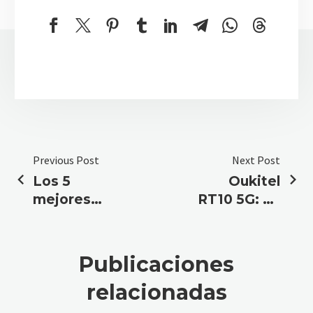
Previous Post
Next Post
Los 5
Oukitel
mejores
RT10 5G: La
móviles
tablet
rugerizados
industrial
de 2026
definitiva
Publicaciones
relacionadas