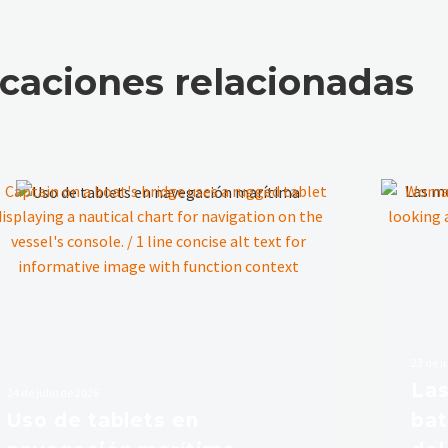
icaciones relacionadas
23 de j
Las
24 de julio de 2026
Uso de tablets en
bat