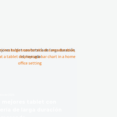
ulio de 2026
 mejores tablet con
ería de larga duración