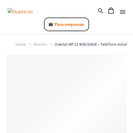
Para empresas
Home
Móviles
Oukitel WP23 4GB/64GB – Teléfono móvil
C