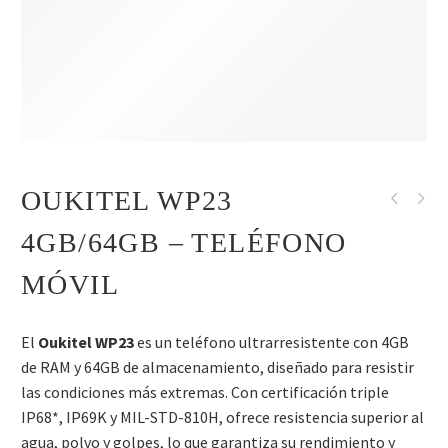
R
SIN STOCK
OUKITEL WP23
4GB/64GB – TELÉFONO
MÓVIL
El
Oukitel WP23
es un teléfono ultrarresistente con 4GB
de RAM y 64GB de almacenamiento, diseñado para resistir
las condiciones más extremas. Con certificación triple
IP68*, IP69K y MIL-STD-810H, ofrece resistencia superior al
agua, polvo y golpes, lo que garantiza su rendimiento y