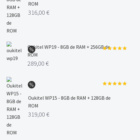
ROM
316,00
€
Oukitel WP19 - 8GB de RAM + 256GB de
ROM
Valorado
con
5.00
289,00
€
de 5
Valorado
con
5.00
Oukitel WP15 - 8GB de RAM + 128GB de
de 5
ROM
319,00
€