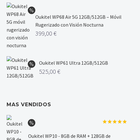
Oukitel WP68 Air 5G 12GB/512GB – Móvil
Rugerizado con Visión Nocturna
399,00
€
Oukitel WP61 Ultra 12GB/512GB
525,00
€
MAS VENDIDOS
Valorado
con
5.00
Oukitel WP10 - 8GB de RAM + 128GB de
de 5