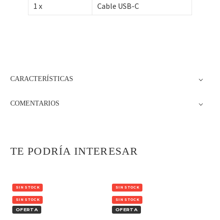
1 x
Cable USB-C
CARACTERÍSTICAS
COMENTARIOS
Reloj inteligente –
Reloj inteligente –
TE PODRÍA INTERESAR
Reloj inteligente –
Oukitel BT60
Oukitel BT50
Oukitel BT30 –
Xiaomi Redmi Buds 4
59,99
€
69,99
€
Dorado
Active
67,00
€
25,00
€
70,00
€
40,00
€
SIN STOCK
SIN STOCK
SIN STOCK
SIN STOCK
OFERTA
OFERTA