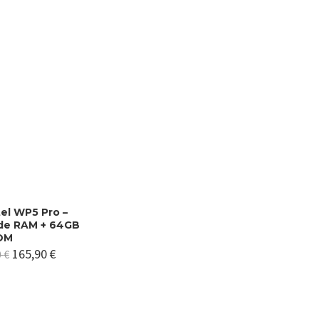
el WP5 Pro –
de RAM + 64GB
OM
165,90
€
0
€