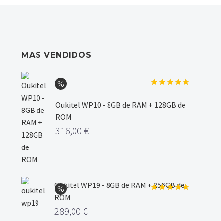
MAS VENDIDOS
Valorado
con
5.00
Oukitel WP10 - 8GB de RAM + 128GB de
de 5
ROM
316,00
€
Oukitel WP19 - 8GB de RAM + 256GB de
ROM
Valorado
con
5.00
289,00
€
de 5