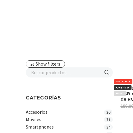
Show filters
SIN STOCK
OFERTA
Oukit
4GB 
NUEVO
CATEGORÍAS
de R
189,0
Accesorios
30
Móviles
71
Smartphones
34