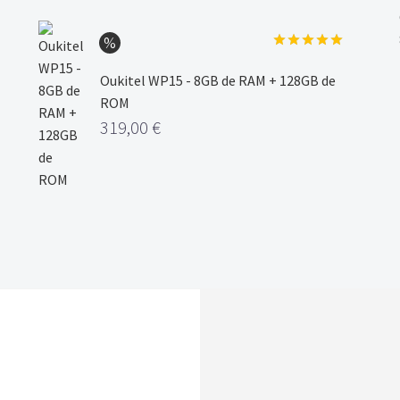
Valorado
con
5.00
Oukitel WP15 - 8GB de RAM + 128GB de
de 5
ROM
319,00
€