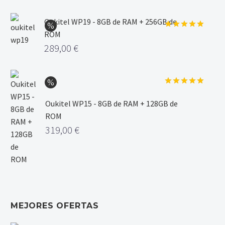
Oukitel WP19 - 8GB de RAM + 256GB de
ROM
Valorado
con
5.00
289,00
€
de 5
Valorado
con
5.00
Oukitel WP15 - 8GB de RAM + 128GB de
de 5
ROM
319,00
€
MEJORES OFERTAS