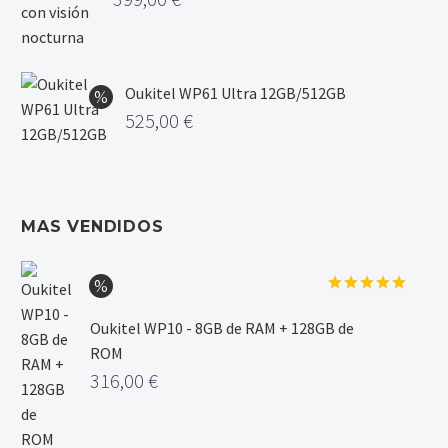
Oukitel WP61 Ultra 12GB/512GB
525,00
€
MAS VENDIDOS
Valorado
con
5.00
Oukitel WP10 - 8GB de RAM + 128GB de
de 5
ROM
316,00
€