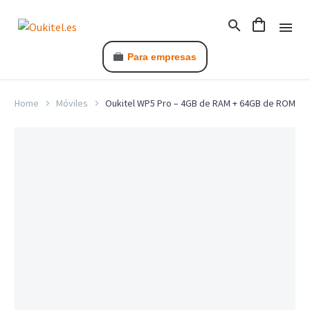
Para empresas
Home
Móviles
Oukitel WP5 Pro – 4GB de RAM + 64GB de ROM
C