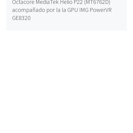
Octacore MediaTek Helio P22 (MT6762D)
acompañado por la la GPU IMG PowerVR
GE8320