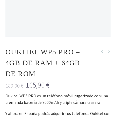
R
SIN STOCK
OFERTA
OUKITEL WP5 PRO –
NUEVO
4GB DE RAM + 64GB
DE ROM
165,90
€
189,00
€
Oukitel WP5 PRO es un teléfono móvil rugerizado con una
tremenda batería de 8000mAh y triple cámara trasera
Y ahora en España podrás adquirir tus teléfonos Oukitel con