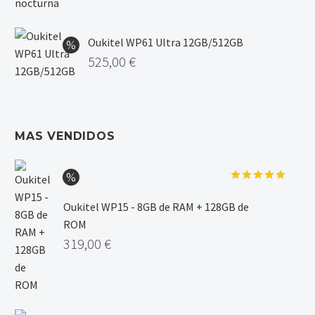
Oukitel WP61 Ultra 12GB/512GB
525,00
€
MAS VENDIDOS
Valorado
con
5.00
Oukitel WP15 - 8GB de RAM + 128GB de
de 5
ROM
319,00
€