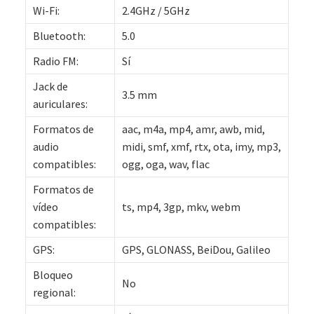
Wi-Fi:
2.4GHz / 5GHz
Bluetooth:
5.0
Radio FM:
Sí
Jack de
3.5 mm
auriculares:
Formatos de
aac, m4a, mp4, amr, awb, mid,
audio
midi, smf, xmf, rtx, ota, imy, mp3,
compatibles:
ogg, oga, wav, flac
Formatos de
vídeo
ts, mp4, 3gp, mkv, webm
compatibles:
GPS:
GPS, GLONASS, BeiDou, Galileo
Bloqueo
No
regional: