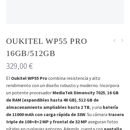
R
OUKITEL WP55 PRO
16GB/512GB
329,00
€
El
Oukitel WP55 Pro
combina resistencia y alto
rendimiento con un diseño robusto y moderno. Incorpora
un potente procesador
MediaTek Dimensity 7025
,
16 GB
de RAM (expandibles hasta 48 GB)
,
512 GB de
almacenamiento ampliables hasta 2 TB
, y una
batería
de 11000 mAh con carga rápida de 33W
. Su cámara
trasera
triple de 108+8+2 MP y frontal de 32 MP
aseguran fotos
nítidas en cualquier entorno. Además, cuenta con
pantalla