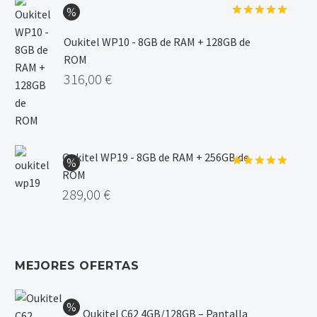
Valorado
con
5.00
Oukitel WP10 - 8GB de RAM + 128GB de
de 5
ROM
316,00
€
Oukitel WP19 - 8GB de RAM + 256GB de
ROM
Valorado
con
5.00
289,00
€
de 5
MEJORES OFERTAS
Oukitel C62 4GB/128GB – Pantalla