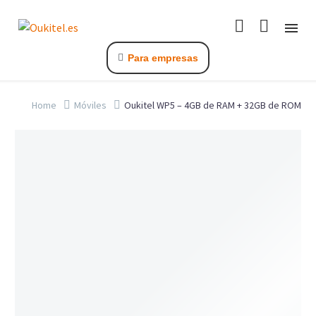
Para empresas
Home
Móviles
Oukitel WP5 – 4GB de RAM + 32GB de ROM
C