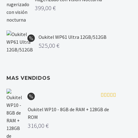
399,00
€
Oukitel WP61 Ultra 12GB/512GB
525,00
€
MAS VENDIDOS
Valorado
con
5.00
de
Oukitel WP10 - 8GB de RAM + 128GB de
5
ROM
316,00
€