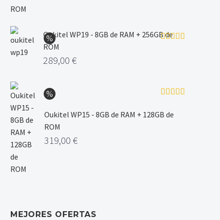
Oukitel WP19 - 8GB de RAM + 256GB de
ROM
Valorado
con
5.00
de
289,00
€
5
Valorado
con
5.00
de
Oukitel WP15 - 8GB de RAM + 128GB de
5
ROM
319,00
€
MEJORES OFERTAS