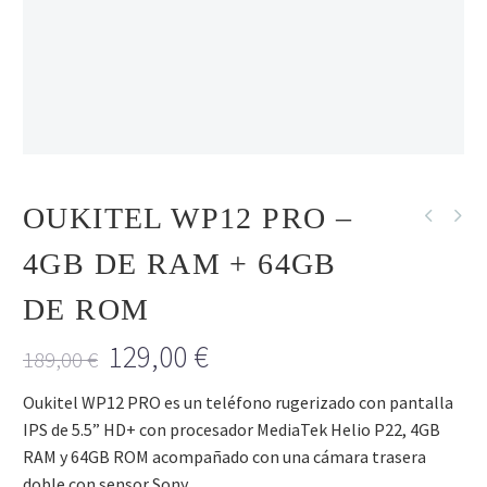
R
SIN STOCK
OFERTA
OUKITEL WP12 PRO –
NUEVO
4GB DE RAM + 64GB
DE ROM
129,00
€
189,00
€
Oukitel WP12 PRO es un teléfono rugerizado con pantalla
IPS de 5.5” HD+ con procesador MediaTek Helio P22, 4GB
RAM y 64GB ROM acompañado con una cámara trasera
doble con sensor Sony