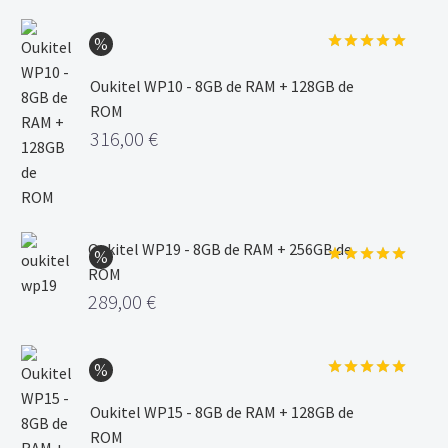
Valorado
con
5.00
Oukitel WP10 - 8GB de RAM + 128GB de
de 5
ROM
316,00
€
Oukitel WP19 - 8GB de RAM + 256GB de
ROM
Valorado
con
5.00
289,00
€
de 5
Valorado
con
5.00
Oukitel WP15 - 8GB de RAM + 128GB de
de 5
ROM